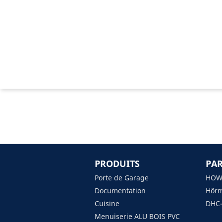
Matériaux
PRODUITS
PAR
Porte de Garage
HOW
Documentation
Hörm
Cuisine
DHC-
Menuiserie ALU BOIS PVC