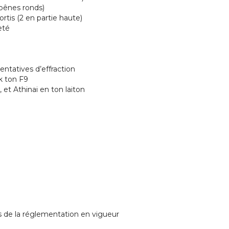
pênes ronds)
rtis (2 en partie haute)
eté
n
entatives d’effraction
k ton F9
t Athinai en ton laiton
s de la réglementation en vigueur