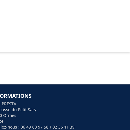
FORMATIONS
 PRESTA
passe du Petit Sary
0 Ormes
ce
lez-nous :
06 49 60 97 58 / 02 36 11 39