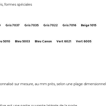
és, formes spéciales
0
Gris 7037
Gris 7035
Gris 7022
Gris 7016
Beige 1015
eu 5010
Bleu 5003
Bleu Canon
Vert 6021
Vert 6005
nnalisé sur mesure, au mm près, selon une plage dimensionnelle
ixe est une partie ouvrante latérale de la porte.