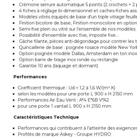
Crémone serrure automatique 5 points (2 crochets + 2 
4 fiches à réglage bi-dimensionnel et caches-fiches asso
Modèles vitrés équipés de base d’un triple vitrage feuill
Finition bicolore de base, Finition monocolore en optio
Semi-fixe plein ou vitré sur l’ensemble de nos modèles
Possibilité d’ensemble avec fixe, imposte fixe...
Gâche filante, pièces anti-dégondage pour contrer les t
Quincaillerie de base : poignée rosace modèle New Yor
Option poignée modèle Dallas, Amsterdam en ton inox, e
Option barre de tirage inox ronde ou rectangle
Garantie 10 ans (laquage et dormant)
Performances
Coefficient thermique : Ud = 1,2 à 1,6 W/(m².K)
selon les modèles pour une porte L 900 x H 2150 mm
Performances Air Eau Vent : A*4 E*6B V*A2
pour une porte 1 vantail L 900 x H 2150 mm
Caractéristiques Technique
Performances qui contribuent à l’atteinte des exigence
Profilés de marque Askey - Groupe HYDRO