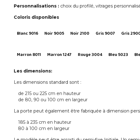
Personnalisations :
choix du profilé, vitrages personnalis
Coloris disponibles
Blanc 9016
Noir 9005
Noir 2100
Gris 9007
Gris 290
Marron 8011
Marron 1247
Rouge 3004
Bleu 5023
Bl
Les dimensions:
Les dimensions standard sont :
de 215 ou 225 cm en hauteur
de 80, 90 ou 100 cm en largeur
La porte peut également être fabriquée à dimension perso
185 à 235 cm en hauteur
80 à 100 cm en largeur
Le modèle peut être assorti du semi-fixe Initiale. Un semi-f