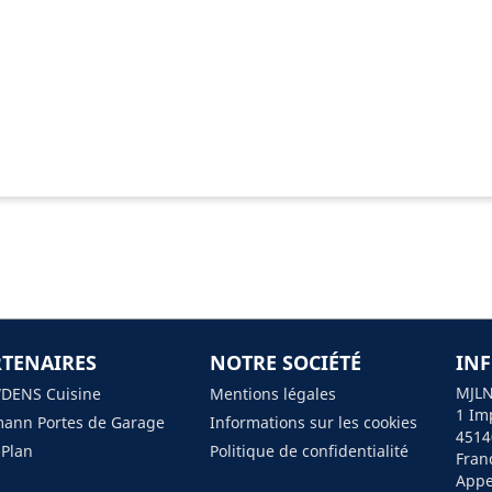
PVC
TENAIRES
NOTRE SOCIÉTÉ
IN
MJLN
DENS Cuisine
Mentions légales
1 Im
ann Portes de Garage
Informations sur les cookies
4514
Plan
Politique de confidentialité
Fran
Appe