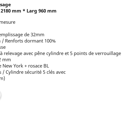
ssage
t 2180 mm * Larg 960 mm
-mesure
 remplissage de 32mm
 / Renforts dormant 100%
sse
 à relevage avec pêne cylindre et 5 points de verrouillage
82 mm
e New York + rosace BL
/ Cylindre sécurité 5 clés avec
mm)